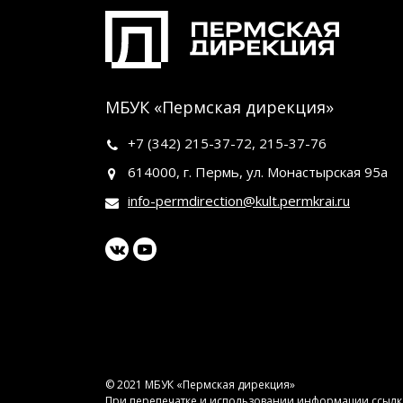
МБУК «Пермская дирекция»
+7 (342)
215-37-72
,
215-37-76
614000, г. Пермь, ул. Монастырская 95а
info-permdirection@kult.permkrai.ru
© 2021 МБУК «Пермская дирекция»
При перепечатке и использовании информации ссылка