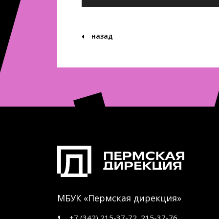
назад
МБУК «Пермская дирекция»
+7 (342)
215-37-72
,
215-37-76