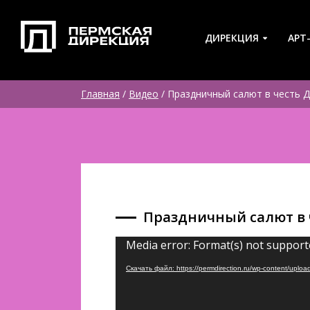
ДИРЕКЦИЯ
АРТ
Главная
/
Видео
/
Праздничный салют в честь Д
Праздничный салют в ч
Видеоплеер
Media error: Format(s) not support
Скачать файл: https://permdirection.ru/wp-content/u