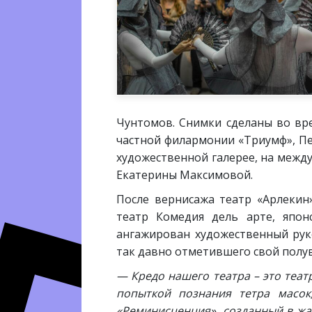
Чунтомов. Снимки сделаны во вре
частной филармонии «Триумф», Пе
художественной галерее, на между
Екатерины Максимовой.
После вернисажа театр «Арлекин»
театр Комедия дель арте, япон
ангажирован художественный рук
так давно отметившего свой полу
— Кредо нашего театра – это теа
попыткой познания тетра масок
«Реминисценция», созданный в жа