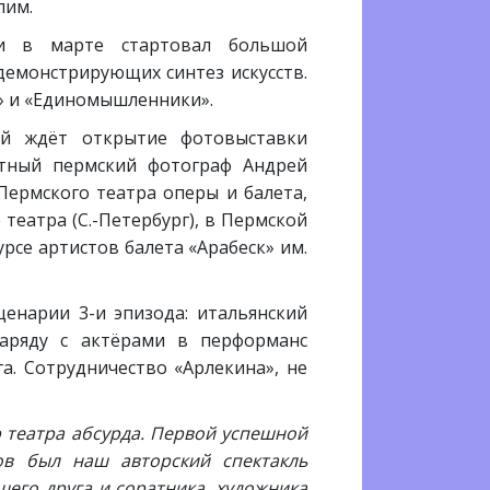
лим.
ии в марте стартовал большой
демонстрирующих синтез искусств.
» и «Единомышленники».
лей ждёт открытие фотовыставки
стный пермский фотограф Андрей
Пермского театра оперы и балета,
еатра (С.-Петербург), в Пермской
рсе артистов балета «Арабеск» им.
ценарии 3-и эпизода: итальянский
Наряду с актёрами в перформанс
. Сотрудничество «Арлекина», не
 театра абсурда. Первой успешной
ов был наш авторский спектакль
его друга и соратника, художника