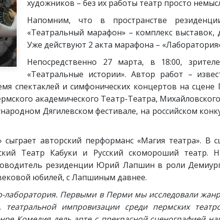
художников – без их работы театр просто немыс
Напомним, что в пространстве резиденц
«Театральный марафон» – комплекс выставок, 
Уже действуют 2 акта марафона – «Лаборатория
Непосредственно 27 марта, в 18:00, зрите
«Театральные истории». Автор работ – изве
мя спектаклей и симфонических концертов на сцене 
рмского академического Театр-Театра, Михайловского т
народном Дягилевском фестивале, на российском конку
 сыграет авторский перформанс «Магия театра». В с
ский Театр Кабуки и Русский скомороший театр. 
оводитель резиденции Юрий Лапшин в роли Демиурга
вековой юбилей, с Лапшиным давнее.
тр-лаборатория. Первыми в Перми
мы исследовали жанр
, театральной импровизации среди пермских театр
нре Комедия дель арте с прекрасной сценографией наш