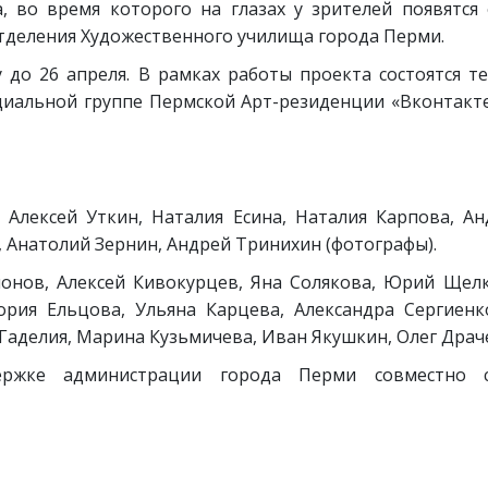
, во время которого на глазах у зрителей появятся
отделения Художественного училища города Перми.
до 26 апреля. В рамках работы проекта состоятся те
циальной группе Пермской Арт-резиденции «Вконтакт
, Алексей Уткин, Наталия Есина, Наталия Карпова, А
 Анатолий Зернин, Андрей Тринихин (фотографы).
онов, Алексей Кивокурцев, Яна Солякова, Юрий Щел
ория Ельцова, Ульяна Карцева, Александра Сергиенк
аделия, Марина Кузьмичева, Иван Якушкин, Олег Драче
держке администрации города Перми совместно 