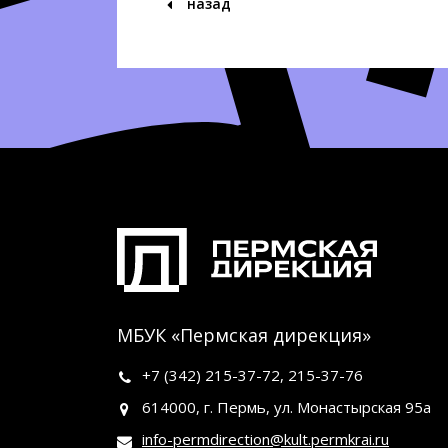
назад
МБУК «Пермская дирекция»
+7 (342)
215-37-72
,
215-37-76
614000, г. Пермь, ул. Монастырская 95а
info-permdirection@kult.permkrai.ru