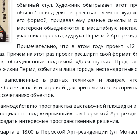
обычный стул. Художник обыгрывает этот пр
объект/ повод для творчества/ элемент худож
его формой, придавая ему разные смыслы и с
мастерски объединяются в масштабную инста
участника проекта, худрука Пермской Арт-рези
Примечательно, что в этом году проект «12
раз. Причем на этот раз проект расширит свой формат: 
в, объединенные подтемой «Доля шутки». Предста
 жизни Перми, события и лица города, нестандартные 
ы, выполненные в разных техниках и жанрах, чт
е более легкой и игровой для зрительского восприят
 сочетаниях объектов.
заимодействию пространства выставочной площадки и 
специально под «кирпичный» зал Пермской Арт-резид
 создать интересные пространственные решения.
марта в 18:00 в Пермской Арт-резиденции (ул. Монаст