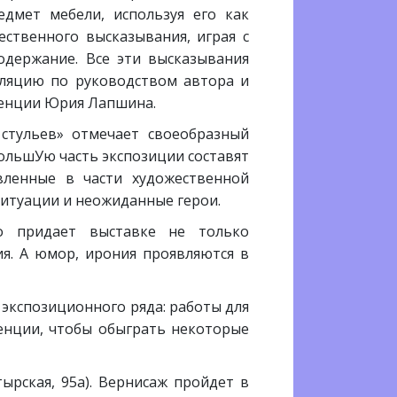
едмет мебели, используя его как
ественного высказывания, играя с
одержание. Все эти высказывания
лляцию по руководством автора и
денции Юрия Лапшина.
 стульев» отмечает своеобразный
большУю часть экспозиции составят
вленные в части художественной
ситуации и неожиданные герои.
о придает выставке не только
ия. А юмор, ирония проявляются в
экспозиционного ряда: работы для
енции, чтобы обыграть некоторые
ырская, 95а). Вернисаж пройдет в