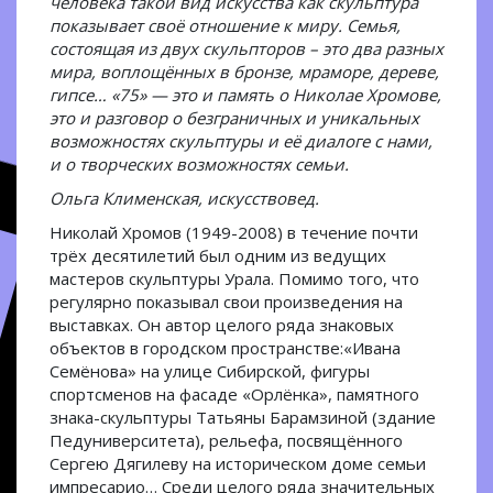
человека такой вид искусства как скульптура
показывает своё отношение к миру. Семья,
состоящая из двух скульпторов – это два разных
мира, воплощённых в бронзе, мраморе, дереве,
гипсе… «75» — это и память о Николае Хромове,
это и разговор о безграничных и уникальных
возможностях скульптуры и её диалоге с нами,
и о творческих возможностях семьи.
Ольга Клименская, искусствовед.
Николай Хромов (1949-2008) в течение почти
трёх десятилетий был одним из ведущих
мастеров скульптуры Урала. Помимо того, что
регулярно показывал свои произведения на
выставках. Он автор целого ряда знаковых
объектов в городском пространстве:«Ивана
Семёнова» на улице Сибирской, фигуры
спортсменов на фасаде «Орлёнка», памятного
знака-скульптуры Татьяны Барамзиной (здание
Педуниверситета), рельефа, посвящённого
Сергею Дягилеву на историческом доме семьи
импресарио… Среди целого ряда значительных