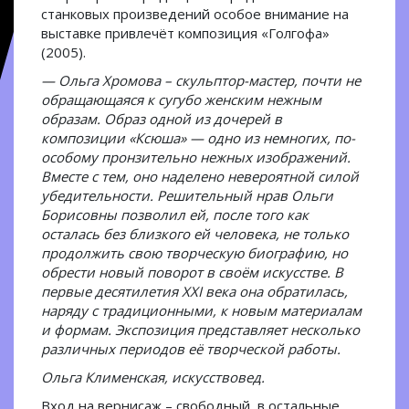
станковых произведений особое внимание на
выставке привлечёт композиция «Голгофа»
(2005).
— Ольга Хромова – скульптор-мастер, почти не
обращающаяся к сугубо женским нежным
образам. Образ одной из дочерей в
композиции «Ксюша» — одно из немногих, по-
особому пронзительно нежных изображений.
Вместе с тем, оно наделено невероятной силой
убедительности. Решительный нрав Ольги
Борисовны позволил ей, после того как
осталась без близкого ей человека, не только
продолжить свою творческую биографию, но
обрести новый поворот в своём искусстве. В
первые десятилетия XXI века она обратилась,
наряду с традиционными, к новым материалам
и формам. Экспозиция представляет несколько
различных периодов её творческой работы.
Ольга Клименская, искусствовед.
Вход на вернисаж – свободный, в остальные