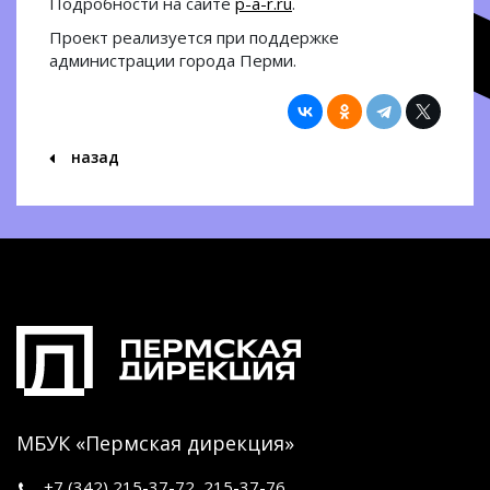
Подробности на сайте
p-a-r.ru
.
Проект реализуется при поддержке
администрации города Перми.
назад
МБУК «Пермская дирекция»
+7 (342)
215-37-72
,
215-37-76