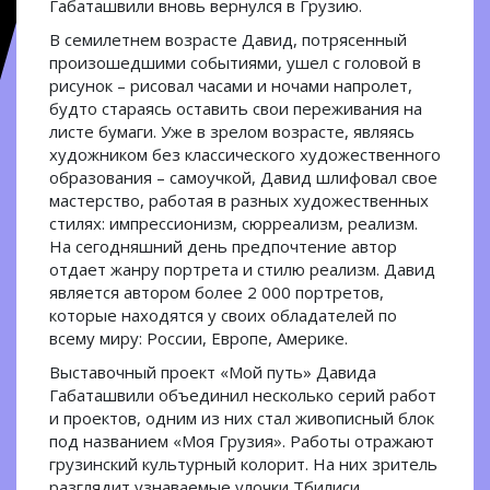
Габаташвили вновь вернулся в Грузию.
В семилетнем возрасте Давид, потрясенный
произошедшими событиями, ушел с головой в
рисунок – рисовал часами и ночами напролет,
будто стараясь оставить свои переживания на
листе бумаги. Уже в зрелом возрасте, являясь
художником без классического художественного
образования – самоучкой, Давид шлифовал свое
мастерство, работая в разных художественных
стилях: импрессионизм, сюрреализм, реализм.
На сегодняшний день предпочтение автор
отдает жанру портрета и стилю реализм. Давид
является автором более 2 000 портретов,
которые находятся у своих обладателей по
всему миру: России, Европе, Америке.
Выставочный проект «Мой путь» Давида
Габаташвили объединил несколько серий работ
и проектов, одним из них стал живописный блок
под названием «Моя Грузия». Работы отражают
грузинский культурный колорит. На них зритель
разглядит узнаваемые улочки Тбилиси,