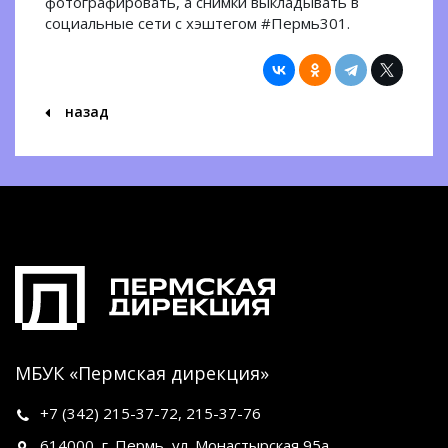
фотографировать, а снимки выкладывать в
социальные сети с хэштегом #Пермь301.
назад
МБУК «Пермская дирекция»
+7 (342)
215-37-72
,
215-37-76
614000, г. Пермь, ул. Монастырская 95а