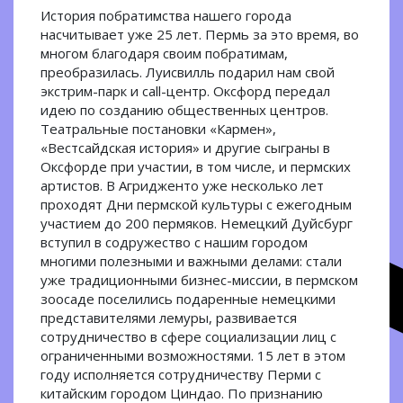
История побратимства нашего города
насчитывает уже 25 лет. Пермь за это время, во
многом благодаря своим побратимам,
преобразилась. Луисвилль подарил нам свой
экстрим-парк и саll-центр. Оксфорд передал
идею по созданию общественных центров.
Театральные постановки «Кармен»,
«Вестсайдская история» и другие сыграны в
Оксфорде при участии, в том числе, и пермских
артистов. В Агридженто уже несколько лет
проходят Дни пермской культуры с ежегодным
участием до 200 пермяков. Немецкий Дуйсбург
вступил в содружество с нашим городом
многими полезными и важными делами: стали
уже традиционными бизнес-миссии, в пермском
зоосаде поселились подаренные немецкими
представителями лемуры, развивается
сотрудничество в сфере социализации лиц с
ограниченными возможностями. 15 лет в этом
году исполняется сотрудничеству Перми с
китайским городом Циндао. По признанию