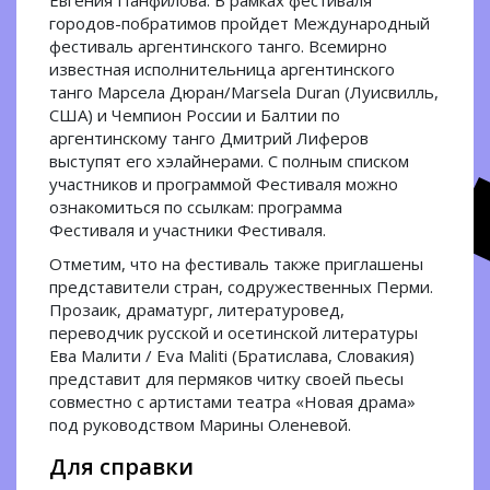
Евгения Панфилова. В рамках фестиваля
городов-побратимов пройдет Международный
фестиваль аргентинского танго. Всемирно
известная исполнительница аргентинского
танго Марсела Дюран/Marsela Duran (Луисвилль,
США) и Чемпион России и Балтии по
аргентинскому танго Дмитрий Лиферов
выступят его хэлайнерами. С полным списком
участников и программой Фестиваля можно
ознакомиться по ссылкам: программа
Фестиваля и участники Фестиваля.
Отметим, что на фестиваль также приглашены
представители стран, содружественных Перми.
Прозаик, драматург, литературовед,
переводчик русской и осетинской литературы
Ева Малити / Eva Maliti (Братислава, Словакия)
представит для пермяков читку своей пьесы
совместно с артистами театра «Новая драма»
под руководством Марины Оленевой.
Для справки