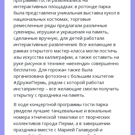
программы гости развлекались на
интерактивных площадках: в ротонде парка
была представлена уникальная выставка кукол в
национальных костюмах, торговые
ремесленные ряды предлагали различные
сувениры, игрушки и украшения на память,
сделанные вручную, для детей работали
интерактивные развлечения. Все желающие в
рамках открытого мастер-класса могли постичь
азы искусства каллиграфии, а также оставить на
руке рисунок в технике «мехенди» совершенно
бесплатно. Для горожан также была
организована фотозона с большим хэштегом
#ДружиПермь, рядом с которой работал
инстапринтер – все желающие смогли получить
открытку с праздника на память.
В ходе концертной программы гости парка
увидели лучшие танцевальные и вокальные
номера этнической тематики от творческих
коллективов города Перми, а в завершении
праздника вместе с Марией Галавурой и