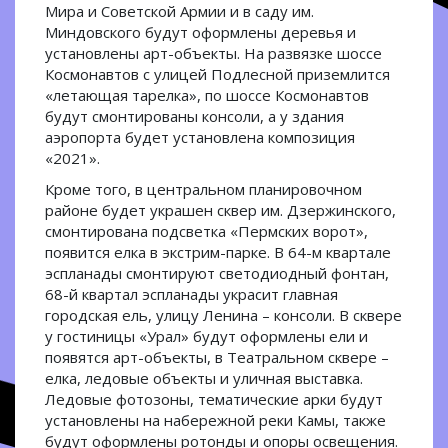
Мира и Советской Армии и в саду им.
Миндовского будут оформлены деревья и
установлены арт-объекты. На развязке шоссе
Космонавтов с улицей Подлесной приземлится
«летающая тарелка», по шоссе Космонавтов
будут смонтированы консоли, а у здания
аэропорта будет установлена композиция
«2021».
Кроме того, в центральном планировочном
районе будет украшен сквер им. Дзержинского,
смонтирована подсветка «Пермских ворот»,
появится елка в экстрим-парке. В 64-м квартале
эспланады смонтируют светодиодный фонтан,
68-й квартал эспланады украсит главная
городская ель, улицу Ленина – консоли. В сквере
у гостиницы «Урал» будут оформлены ели и
появятся арт-объекты, в Театральном сквере –
елка, ледовые объекты и уличная выставка.
Ледовые фотозоны, тематические арки будут
установлены на набережной реки Камы, также
будут оформлены ротонды и опоры освещения.