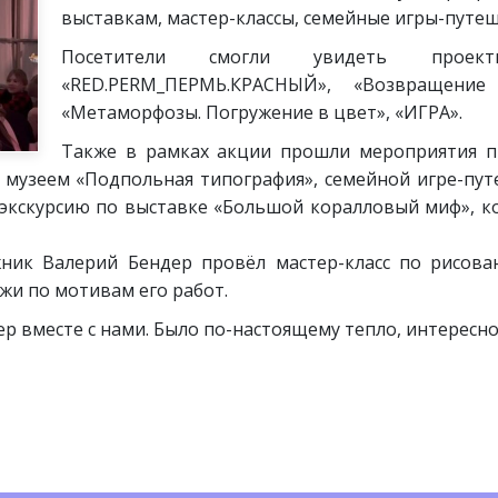
выставкам, мастер-классы, семейные игры-путеш
Посетители смогли увидеть проекты
«RED.PERM_ПЕРМЬ.КРАСНЫЙ», «Возвращение 
«Метаморфозы. Погружение в цвет», «ИГРА».
Также в рамках акции прошли мероприятия пр
 с музеем «Подпольная типография», семейной игре-пут
экскурсию по выставке «Большой коралловый миф», к
ник Валерий Бендер провёл мастер-класс по рисован
жи по мотивам его работ.
ер вместе с нами. Было по-настоящему тепло, интересн