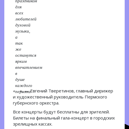
праздником
для
всех
любителей
духовой
музыки,
а
так
же
останутся
ярким
впечатлением
в
душе
каждого
«
», — Евгений Тверетинов, главный дирижер
пермяка
и художественный руководитель Пермского
губернского оркестра.
Все концерты будут бесплатны для зрителей.
Билеты на финальный гала-концерт в городских
зрелищных кассах.