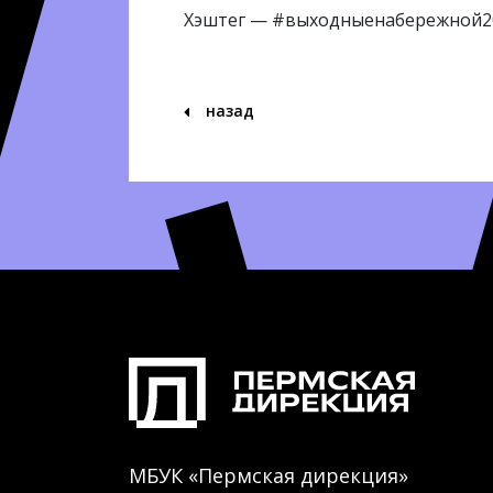
Хэштег — #выходныенабережной2
назад
МБУК «Пермская дирекция»