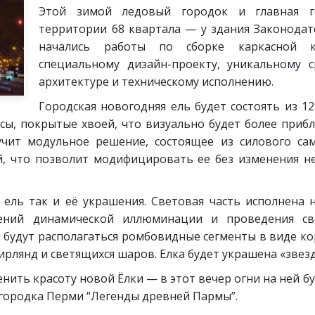
Этой зимой ледовый городок и главная го
территории 68 квартала — у здания Законодат
начались работы по сборке каркасной к
специальному дизайн-проекту, уникальному
архитектуре и техническому исполнению.
Городская новогодняя ель будет состоять из 1
ы, покрытые хвоей, что визуально будет более приб
учит модульное решение, состоящее из силового са
й, что позволит модифицировать ее без изменения не
 ель так и её украшения. Световая часть исполнена
ений динамической иллюминации и проведения св
 будут располагаться ромбовидные сегменты в виде ко
ирлянд и светящихся шаров. Елка будет украшена «звезд
нить красоту новой Ёлки — в этот вечер огни на ней б
 городка Перми “Легенды древней Пармы”.