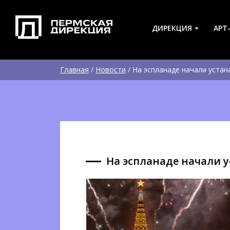
ДИРЕКЦИЯ
АРТ
Главная
/
Новости
/
На эспланаде начали устан
На эспланаде начали 