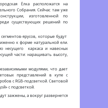
родская Ёлка расположатся на
ельного Собрания. Сейчас там уже
онструкции, изготовленной по
 среди существующих решений по
2 сегментов-ярусов, которые будут
лиженно к форме натуральной ели.
мо несущего каркаса и навесных
сущей части: наращивать высоту,
 независимыми модулями, что дает
етовых представлений в купе с
робов с RGB-подсветкой. Световой
ой» с подсветкой.
удут зажжены, а вокруг развернется