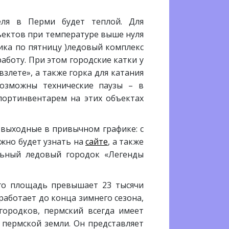
еля в Перми будет теплой. Для
ъектов при температуре выше нуля
ника по пятницу )ледовый комплекс
боту. При этом городские катки у
злете», а также горка для катания
возможны технические паузы – в
портинвентарем на этих объектах
в выходные в привычном графике: с
ожно будет узнать на
сайте
, а также
льный ледовый городок «Легенды
его площадь превышает 23 тысячи
работает до конца зимнего сезона,
городков, пермский всегда имеет
пермской земли. Он представляет