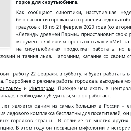
горке для сноутьюбинга.
Как сообщают синоптики, наступившая нед
безопасности горожан и сохранения ледовых об
градусов с 18 по 21 февраля 2020 года (со втор
«Легенды древней Пармы» приостановит свою ра
монументов «Героям фронта и тыла» и «МиГ на в
на сноутьюбингах продолжат работать, но 
словий и таяния льда. Напомним, катание со своим с
овит работу 22 февраля, в субботу, и будет работать 
года. Подробнее о режиме работы городка в выходные м
онтакте»
и
Инстаграм
. Прежде чем ехать в центра
анаде, необходимо убедиться, что он работает.
 лет является одним из самых больших в России – 
ия ледового комплекса бесплатны для посетителей, он 
овых городков страны. В отличие от многих других 
пцию. В этом году он посвящен мифологии и истории 