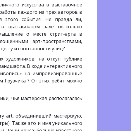
личного искусства в выставочное
 работы каждого из трех авторов в
я этого события. Не правда ли,
 в выставочном зале несколько
мышление о месте стрит-арта в
лощенными арт-пространствами,
цессу и спонтанности улиц?
х художников: на откуп публике
андшафта. В ходе интерактивного
живопись» на импровизированные
 Грузчика..? От этих ребят можно
ки, чья мастерская располагалась
ry art, объединивший мастерскую,
ры). Также это и имя уникального
 и Леши Венса, больше известного