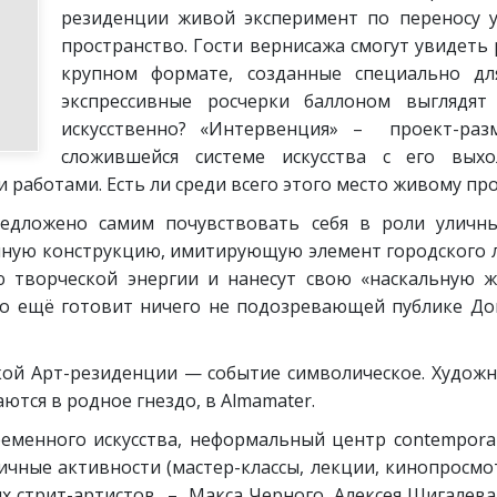
резиденции живой эксперимент по переносу у
пространство. Гости вернисажа смогут увидеть
крупном формате, созданные специально дл
экспрессивные росчерки баллоном выглядят
искусственно? «Интервенция» – проект-раз
сложившейся системе искусства с его выхо
аботами. Есть ли среди всего этого место живому про
едложено самим почувствовать себя в роли уличны
нную конструкцию, имитирующую элемент городского л
ю творческой энергии и нанесут свою «наскальную 
что ещё готовит ничего не подозревающей публике Дом
ой Арт-резиденции — событие символическое. Художни
аются в родное гнездо, в Almamater.
еменного искусства, неформальный центр contempora
ичные активности (мастер-классы, лекции, кинопросмот
х стрит-артистов – Макса Черного, Алексея Щигалева