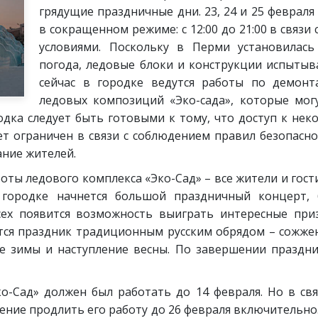
грядущие праздничные дни. 23, 24 и 25 феврал
в сокращенном режиме: с 12:00 до 21:00 в свя
условиями. Поскольку в Перми установилась
погода, ледовые блоки и конструкции испытыва
сейчас в городке ведутся работы по демонт
ледовых композиций «Эко-сада», которые мог
родка следует быть готовыми к тому, что доступ к н
т ограничен в связи с соблюдением правил безопаснос
ние жителей.
боты ледового комплекса «Эко-Сад» – все жители и гос
 городке начнется большой праздничный концерт, 
сех появится возможность выиграть интересные при
тся праздник традиционным русским обрядом – сожже
е зимы и наступление весны. По завершении праздни
о-Сад» должен был работать до 14 февраля. Но в св
ение продлить его работу до 26 февраля включительно