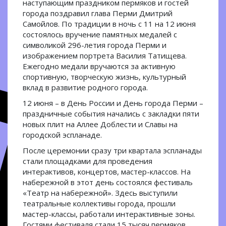
наступающим праздником пермяков и гостей
города поздравил глава Перми Дмитрий
Самойлов. По традиции в ночь с 11 на 12 июня
состоялось вручение памятных медалей с
символикой 296-летия города Перми и
изображением портрета Василия Татищева.
Ежегодно медали вручаются за активную
спортивную, творческую жизнь, культурный
вклад в развитие родного города.
12 июня – в День России и День города Перми –
праздничные события начались с закладки пяти
новых плит на Аллее Доблести и Славы на
городской эспланаде.
После церемонии сразу три квартала эспланады
стали площадками для проведения
интерактивов, концертов, мастер-классов. На
набережной в этот день состоялся фестиваль
«Театр на набережной». Здесь выступили
театральные коллективы города, прошли
мастер-классы, работали интерактивные зоны.
Гостями фестиваля стали 15 тысяч пермяков.